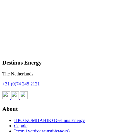
Continued Success For Destinus Energy
In China
Extending The Life Cycle Of An Existing
Energy Solution By Replacing KG2 Gas
Turbines With OP16 Gas Turbines
Destinus Energy
The Netherlands
+31 (0)74 245 2121
About
ПРО КОМПАНІЮ Destinus Energy
Сервіс
Історії успіху (англійською)