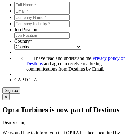
Full
Name
Email
*
*
*
*
Company
Name
Company
*
*
Industry
Job Position
*
*
Country
*
*
I have read and understand the
Privacy policy of
Destinus
and agree to receive marketing
communications from Destinus by Email.
CAPTCHA
Sign up
×
Opra Turbines is now part of Destinus
Dear visitor,
We would like to inform you that OPRA has been acquired by