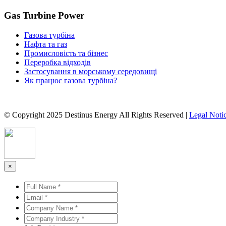
Gas Turbine Power
Газова турбіна
Нафта та газ
Промисловість та бізнес
Переробка відходів
Застосування в морському середовищі
Як працює газова турбіна?
© Copyright 2025 Destinus Energy All Rights Reserved |
Legal Noti
×
Full
Name
Email
*
*
*
*
Company
Name
Company
*
*