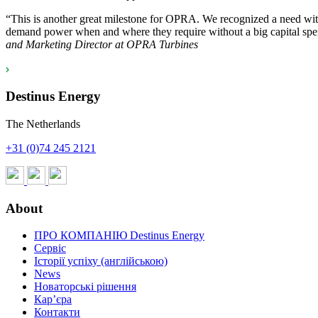
“This is another great milestone for OPRA. We recognized a need withi
demand power when and where they require without a big capital spen
and Marketing Director at OPRA Turbines
Destinus Energy
The Netherlands
+31 (0)74 245 2121
About
ПРО КОМПАНІЮ Destinus Energy
Сервіс
Історії успіху (англійською)
News
Новаторські рішення
Кар’єра
Контакти